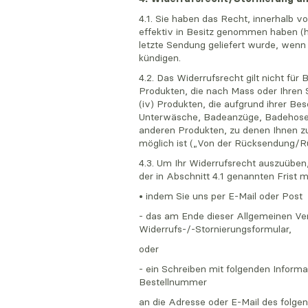
4.1. Sie haben das Recht, innerhalb 
effektiv in Besitz genommen haben (h
letzte Sendung geliefert wurde, wenn
kündigen.
4.2. Das Widerrufsrecht gilt nicht fü
Produkten, die nach Mass oder Ihren Sp
(iv) Produkten, die aufgrund ihrer Be
Unterwäsche, Badeanzüge, Badehosen,
anderen Produkten, zu denen Ihnen zu
möglich ist („Von der Rücksendung/R
4.3. Um Ihr Widerrufsrecht auszuüben
der in Abschnitt 4.1 genannten Frist mi
• indem Sie uns per E-Mail oder Post
- das am Ende dieser Allgemeinen Ve
Widerrufs-/-Stornierungsformular,
oder
- ein Schreiben mit folgenden Informa
Bestellnummer
an die Adresse oder E-Mail des folg