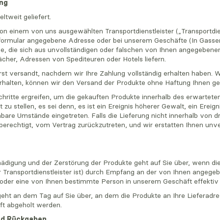
ung
tweit geliefert.
on einem von uns ausgewählten Transportdienstleister („Transportdien
formular angegebene Adresse oder bei unserem Geschäfte (In Gassen 6
eme, die sich aus unvollständigen oder falschen von Ihnen angegebene
ächer, Adressen von Spediteuren oder Hotels liefern.
rst versandt, nachdem wir Ihre Zahlung vollständig erhalten haben. 
erhalten, können wir den Versand der Produkte ohne Haftung Ihnen g
ritte ergreifen, um die gekauften Produkte innerhalb des erwarteten 
u stellen, es sei denn, es ist ein Ereignis höherer Gewalt, ein Ereign
hbare Umstände eingetreten. Falls die Lieferung nicht innerhalb von d
berechtigt, vom Vertrag zurückzutreten, und wir erstatten Ihnen unv
chädigung und der Zerstörung der Produkte geht auf Sie über, wenn di
r Transportdienstleister ist) durch Empfang an der von Ihnen angege
 oder eine von Ihnen bestimmte Person in unserem Geschäft effekti
ht an dem Tag auf Sie über, an dem die Produkte an Ihre Lieferadres
t abgeholt werden.
nd Rückgaben