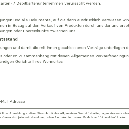
tkarten- / Debitkartenunternehmen verursacht werden.
gungen und alle Dokumente, auf die darin ausdrücklich verwiesen wir
nen in Bezug auf den Verkauf von Produkten durch uns dar und erset
hungen oder Übereinkünfte zwischen uns.
htsstand
gungen und damit die mit Ihnen geschlossenen Verträge unterliegen 
ch aus oder im Zusammenhang mit diesen Allgemeinen Verkaufsbedingu
tändigen Gerichte Ihres Wohnortes.
t Ihrer Anmeldung erklären Sie sich mit den
Allgemeinen Geschäftsbedingungen
einverstanden
e können sich jederzeit abmelden, indem Sie unten in unseren E-Mails auf "Abmelden" klicken.