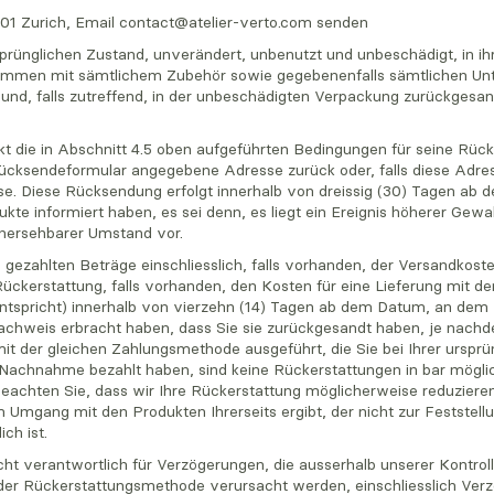
1 Zurich, Email
contact@atelier-verto.com
senden
prünglichen Zustand, unverändert, unbenutzt und unbeschädigt, in ih
ammen mit sämtlichem Zubehör sowie gegebenenfalls sämtlichen Unte
und, falls zutreffend, in der unbeschädigten Verpackung zurückgesan
 die in Abschnitt 4.5 oben aufgeführten Bedingungen für seine Rücks
ücksendeformular angegebene Adresse zurück oder, falls diese Adresse
e. Diese Rücksendung erfolgt innerhalb von dreissig (30) Tagen ab 
e informiert haben, es sei denn, es liegt ein Ereignis höherer Gewalt
orhersehbarer Umstand vor.
en gezahlten Beträge einschliesslich, falls vorhanden, der Versandko
ückerstattung, falls vorhanden, den Kosten für eine Lieferung mit d
tspricht) innerhalb von vierzehn (14) Tagen ab dem Datum, an dem 
achweis erbracht haben, dass Sie sie zurückgesandt haben, je nachd
mit der gleichen Zahlungsmethode ausgeführt, die Sie bei Ihrer urspr
 Nachnahme bezahlt haben, sind keine Rückerstattungen in bar möglic
beachten Sie, dass wir Ihre Rückerstattung möglicherweise reduziere
m Umgang mit den Produkten Ihrerseits ergibt, der nicht zur Feststell
ch ist.
icht verantwortlich für Verzögerungen, die ausserhalb unserer Kontrolle
der Rückerstattungsmethode verursacht werden, einschliesslich Verz