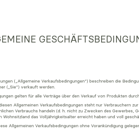
GEMEINE GESCHÄFTSBEDINGU
ngungen („Allgemeine Verkaufsbedingungen“) beschreiben die Beding
r („Sie“) verkauft werden.
ngungen gelten für alle Verträge über den Verkauf von Produkten du
 diesen Allgemeinen Verkaufsbedingungen steht nur Verbrauchern zur V
lichen Verbrauchs handeln (d. h. nicht zu Zwecken des Gewerbes, 
Wohnsitzland das Volljährigkeitsalter erreicht haben und voll geschäf
 diese Allgemeinen Verkaufsbedingungen ohne Vorankündigung gelegent