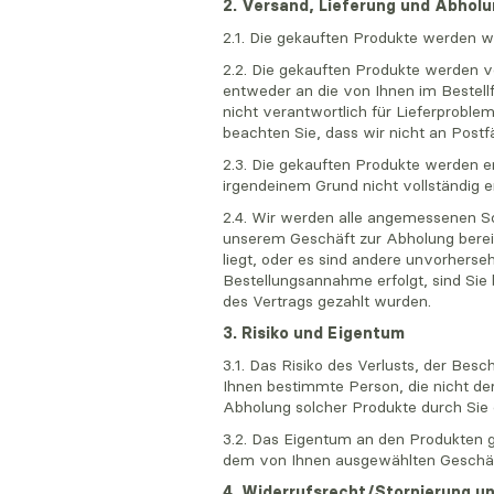
2. Versand, Lieferung und Abhol
2.1. Die gekauften Produkte werden wel
2.2. Die gekauften Produkte werden v
entweder an die von Ihnen im Bestell
nicht verantwortlich für Lieferprobl
beachten Sie, dass wir nicht an Postf
2.3. Die gekauften Produkte werden e
irgendeinem Grund nicht vollständig 
2.4. Wir werden alle angemessenen Sch
unserem Geschäft zur Abholung bereit z
liegt, oder es sind andere unvorherse
Bestellungsannahme erfolgt, sind Sie 
des Vertrags gezahlt wurden.
3. Risiko und Eigentum
3.1. Das Risiko des Verlusts, der Bes
Ihnen bestimmte Person, die nicht de
Abholung solcher Produkte durch Sie
3.2. Das Eigentum an den Produkten ge
dem von Ihnen ausgewählten Geschäf
4. Widerrufsrecht/Stornierung u