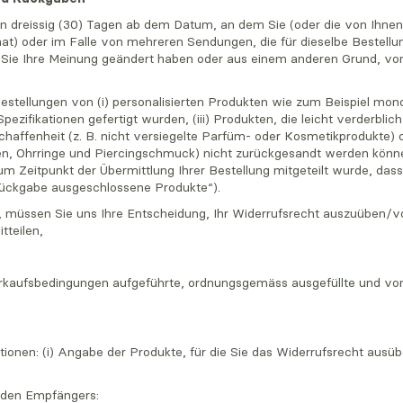
von dreissig (30) Tagen ab dem Datum, an dem Sie (oder die von Ihne
at) oder im Falle von mehreren Sendungen, die für dieselbe Bestellu
 Sie Ihre Meinung geändert haben oder aus einem anderen Grund, vo
r Bestellungen von (i) personalisierten Produkten wie zum Beispiel mo
ezifikationen gefertigt wurden, (iii) Produkten, die leicht verderblich
schaffenheit (z. B. nicht versiegelte Parfüm- oder Kosmetikprodukte) 
 Ohrringe und Piercingschmuck) nicht zurückgesandt werden können,
m Zeitpunkt der Übermittlung Ihrer Bestellung mitgeteilt wurde, da
ückgabe ausgeschlossene Produkte“).
, müssen Sie uns Ihre Entscheidung, Ihr Widerrufsrecht auszuüben/v
tteilen,
rkaufsbedingungen aufgeführte, ordnungsgemäss ausgefüllte und von
tionen: (i) Angabe der Produkte, für die Sie das Widerrufsrecht ausü
enden Empfängers: