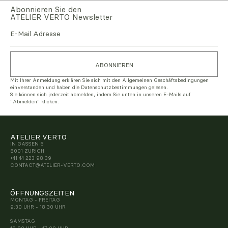
Abonnieren Sie den
ATELIER VERTO Newsletter
Mit Ihrer Anmeldung erklären Sie sich mit den
Allgemeinen Geschäftsbedingungen
einverstanden und haben die
Datenschutzbestimmungen
gelesen.
Sie können sich jederzeit abmelden, indem Sie unten in unseren E-Mails auf
"Abmelden" klicken.
ATELIER VERTO
IN GASSEN 6
8001 ZURICH
+41 44 223 98 39
CONTACT@ATELIER-VERTO.COM
ÖFFNUNGSZEITEN
MONTAG - FREITAG
9:30 UHR - 18:30 UHR
SAMSTAG