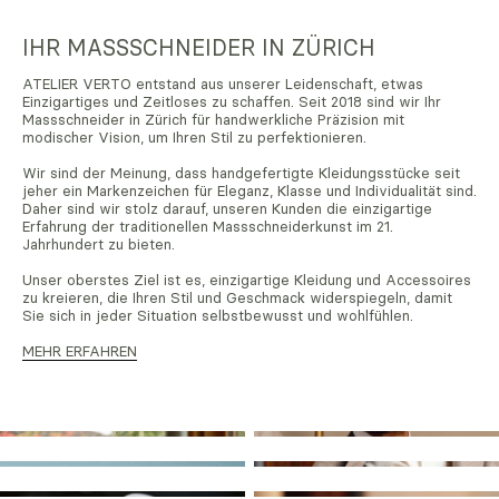
IHR MASSSCHNEIDER IN ZÜRICH
ATELIER VERTO entstand aus unserer Leidenschaft, etwas
Einzigartiges und Zeitloses zu schaffen. Seit 2018 sind wir Ihr
Massschneider in Zürich für handwerkliche Präzision mit
modischer Vision, um Ihren Stil zu perfektionieren.
Wir sind der Meinung, dass handgefertigte Kleidungsstücke seit
jeher ein Markenzeichen für Eleganz, Klasse und Individualität sind.
Daher sind wir stolz darauf, unseren Kunden die einzigartige
Erfahrung der traditionellen Massschneiderkunst im 21.
Jahrhundert zu bieten.
Unser oberstes Ziel ist es, einzigartige Kleidung und Accessoires
zu kreieren, die Ihren Stil und Geschmack widerspiegeln, damit
Sie sich in jeder Situation selbstbewusst und wohlfühlen.
MEHR ERFAHREN
MASSJACKET
KING
MASSHOSE
HEMD
STRICKWAREN
MASSANZUG
UHE
ACCESSOIRES