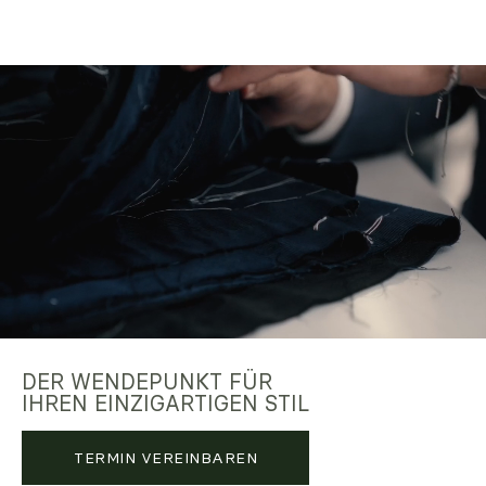
MASSJACKET
MASSHOSE
SMOKING
STRICKWAREN
MASSHEMD
MASSANZUG
ACCESSOIRES
SCHUHE
DER WENDEPUNKT FÜR
IHREN EINZIGARTIGEN STIL
TERMIN VEREINBAREN